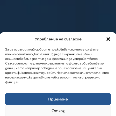
Управление на съгласие
За да осигурим най-добрите преживявания, ние използваме
технологии като „бисквитки“, за да съхраняваме и/или
осъществяваме достъп до информация за устройството.
Съгласието с тези технологии ще ни позволи да обработваме
данни, като например поведение при сърфиране или уникални
идентификатори на този сайт. Несъгласието или оттеглянето
на съгласие може да повлияе неблагоприятно на определени
функции.
Приемане
Отказ