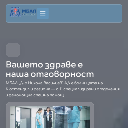
Вашето здраве е
наша отговорност
МБАЛ „Д-р Никола Василиев“ АД е болницата на
Кюстендил и региона — с 11 специализирани отделения
и денонощна спешна помощ.