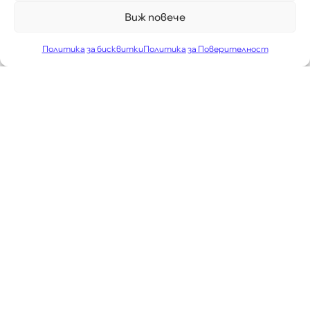
Виж повече
Политика за бисквитки
Политика за Поверителност
МБАЛ "КЮСТЕНДИЛ"
Многопрофилна болница с
дългогодишна история
Болницата е регистрирана като акционерно
дружество под наименование МБАЛ „Д-р Никола
Василиев“ АД. Тя е последовател на
историческото минало на Кюстендил — град,
известен от древността като лечебен и
балнеологичен център, в който е действал
римски Асклепион от II–III в.