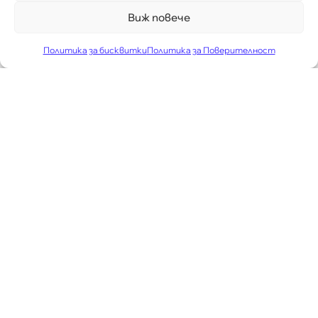
Виж повече
Политика за бисквитки
Политика за Поверителност
МБАЛ "КЮСТЕНДИЛ"
Многопрофилна болница с
дългогодишна история
Болницата е регистрирана като акционерно
дружество под наименование МБАЛ „Д-р Никола
Василиев“ АД. Тя е последовател на
историческото минало на Кюстендил — град,
известен от древността като лечебен и
балнеологичен център, в който е действал
римски Асклепион от II–III в.