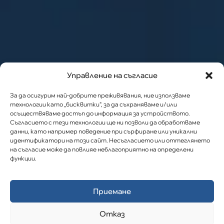
Управление на съгласие
За да осигурим най-добрите преживявания, ние използваме
технологии като „бисквитки“, за да съхраняваме и/или
осъществяваме достъп до информация за устройството.
Съгласието с тези технологии ще ни позволи да обработваме
данни, като например поведение при сърфиране или уникални
идентификатори на този сайт. Несъгласието или оттеглянето
на съгласие може да повлияе неблагоприятно на определени
функции.
Приемане
Отказ