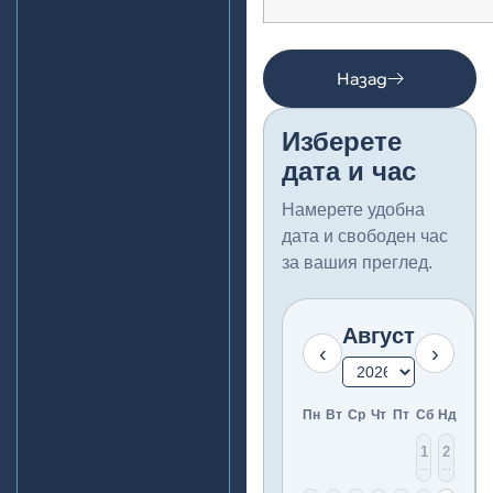
Назад
Изберете
дата и час
Намерете удобна
дата и свободен час
за вашия преглед.
Август
‹
›
Пн
Вт
Ср
Чт
Пт
Сб
Нд
1
2
Няма
Няма