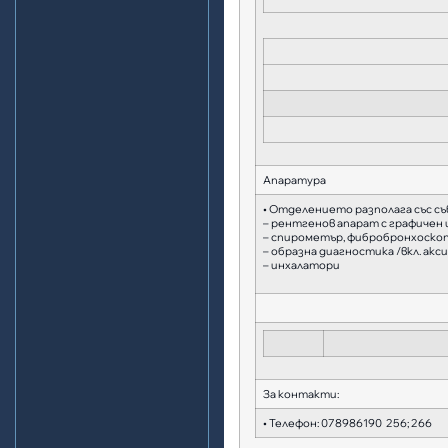
Aпаратура
• Отделението разполага със съ
– рентгенов апарат с графичен 
– спирометър, фибробронхоскоп
– образна диагностика /вкл. ак
– инхалатори
За контакти:
• Телефон: 078986190 256; 266