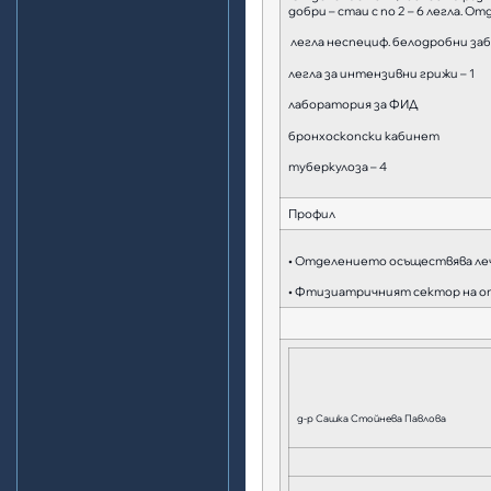
добри – стаи с по 2 – 6 легла. 
легла неспециф. белодробни заб
легла за интензивни грижи – 1
лаборатория за ФИД
бронхоскопски кабинет
туберкулоза – 4
Профил
• Отделението осъществява леч
• Фтизиатричният сектор на от
д-р Сашка Стойнева Павлова