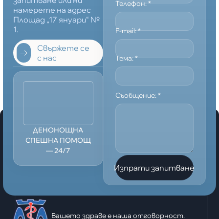
запитване или ни
Телефон:
*
намерете на адрес
Площад „17 януари“ №
1.
E-mail:
*
Свържете се
с нас
Тема:
*
Съобщение:
*
ДЕНОНОЩНА
СПЕШНА ПОМОЩ
— 24/7
Изпрати запитване
Вашето здраве е наша отговорност.