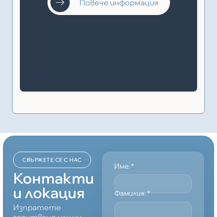
Повече информация
СВЪРЖЕТЕ СЕ С НАС
Име:
*
Контакти
и локация
Фамилия:
*
Изпратете