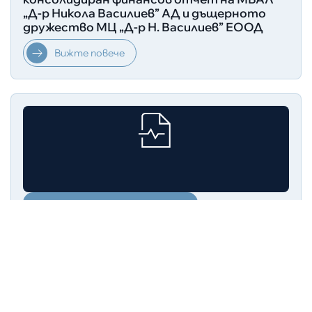
„Д-р Никола Василиев” АД и дъщерното
дружество МЦ „Д-р Н. Василиев” ЕООД
Вижте повече
ОП - СЪБИРАНЕ НА ОФЕРТИ ЧРЕЗ ОБЯВА
Покана за представяне на оферта за
заверка на годишния индивидуален и
консолидиран финансов отчет на МБАЛ
„Д-р Никола Василиев” АД и дъщерното
дружество МЦ „Д-р Н. Василиев” ЕООД
Вижте повече