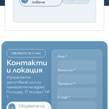
повече
СВЪРЖЕТЕ СЕ С НАС
Име:
*
Контакти
и локация
Фамилия:
*
Изпратете
запитване или ни
Телефон:
*
намерете на адрес
Площад „17 януари“ №
1.
E-mail:
*
Свържете се