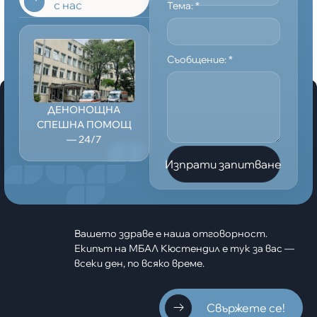
с нас
Тема:
*
Съобщение:
*
ДЕНОНОЩНА
СПЕШНА ПОМОЩ
— 24/7
Изпрати запитване
Вашето здраве е наша отговорност.
Екипът на МБАЛ Кюстендил е тук за вас —
всеки ден, по всяко време.
Свържете се!