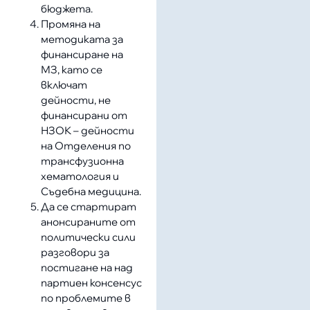
бюджета.
Промяна на
методиката за
финансиране на
МЗ, като се
включат
дейности, не
финансирани от
НЗОК – дейности
на Отделения по
трансфузионна
хематология и
Съдебна медицина.
Да се стартират
анонсираните от
политически сили
разговори за
постигане на над
партиен консенсус
по проблемите в