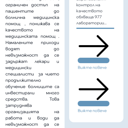
ограничен достъп на
контрол на
пациентите до
качеството
обхваща 977
болнична медицинска
лаборатории...
помощ , понижава се
качеството на
медицинската помощ .
Намалените приходи
водят до
невъзможност да се
задържат лекари и
медицински
Вижте повече
специалисти за чието
продължително
обучение болниците са
инвестирали много
средства. Това
затруднява
Вижте повече
организацията на
работа и води да
невъзможност да се