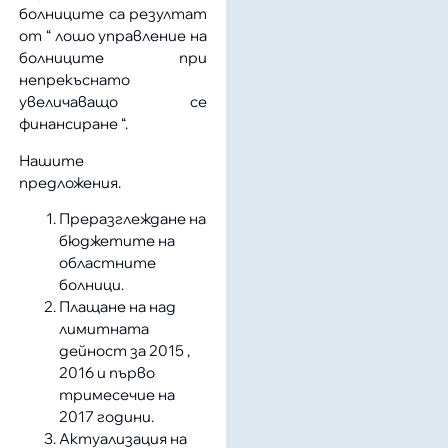
болниците са резултат
от “ лошо управление на
болниците при
непрекъснато
увеличаващо се
финансиране “.
Нашите
предложения.
Преразглеждане на
бюджетите на
областните
болници.
Плащане на над
лимитната
дейност за 2015 ,
2016 и първо
тримесечие на
2017 години.
Актуализация на