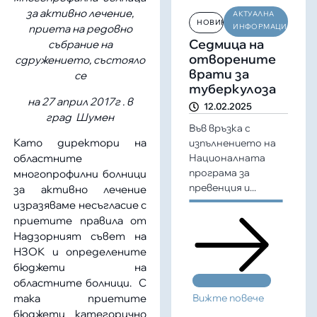
за активно лечение,
АКТУАЛНА
НОВИНИ
ИНФОРМАЦИЯ
приета на редовно
Седмица на
събрание на
отворените
сдружението, състояло
врати за
се
туберкулоза
на 27 април 2017г . в
12.02.2025
град Шумен
Във връзка с
Като директори на
изпълнението на
Националната
областните
програма за
многопрофилни болници
превенция и...
за активно лечение
изразяваме несъгласие с
приетите правила от
Надзорният съвет на
НЗОК и определените
бюджети на
областните болници. С
Вижте повече
така приетите
бюджети категорично