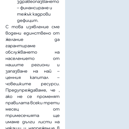
здравеопазването
– финансиране и
тежък кадрови
дефицит.
С това изявление сме
водени единствено от
желание да
гарантираме
обслужването на
населението от
нашите региони и
запазване на най –
ценния капитал –
човешките ресурси.
Предупреждаваме, че ,
ако не се променят
правилата всеки трети
месец от
тримесечията ще
имаме дълги листи на
чакащи и напрежение в