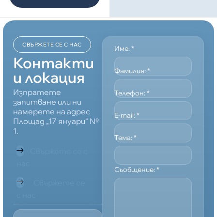
СВЪРЖЕТЕ СЕ С НАС
Име:
*
Контакти
Фамилия:
*
и локация
Изпратете
Телефон:
*
запитване или ни
намерете на адрес
E-mail:
*
Площад „17 януари“ №
1.
Тема:
*
Свържете се с
нас
Съобщение:
*
Свържете се
с нас