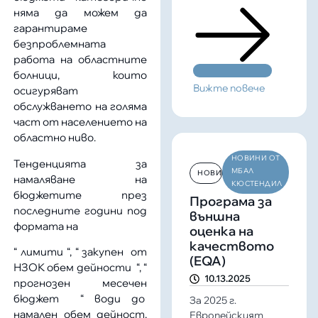
няма да можем да
гарантираме
безпроблемната
работа на областните
болници, които
Вижте повече
осигуряват
обслужването на голяма
част от населението на
областно ниво.
НОВИНИ ОТ
Тенденцията за
МБАЛ
НОВИНИ
намаляване на
КЮСТЕНДИЛ
бюджетите през
Програма за
последните години под
външна
формата на
оценка на
качеството
“ лимити “, “ закупен от
(EQA)
НЗОК обем дейности “, “
10.13.2025
прогнозен месечен
бюджет “ води до
За 2025 г.
намален обем дейност,
Европейският