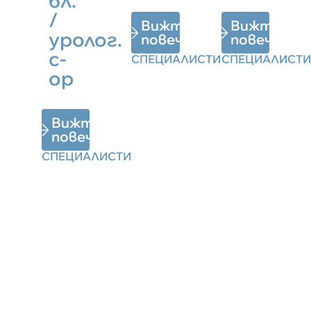
бл.
/
Вижте
Вижте
уролог.
повече
повече
с-
СПЕЦИАЛИСТИ
СПЕЦИАЛИСТИ
ор
Вижте
повече
СПЕЦИАЛИСТИ