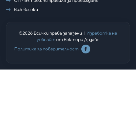
ОП - Вътрешни правила за провеждане
Виж всички
©2026 Всички права запазени |
Изработка на
уебсайт
от Вектори Дизайн
Политика за поверителност