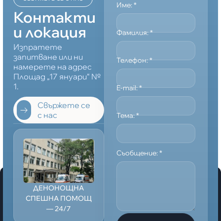
Име:
*
Контакти
и локация
Фамилия:
*
Изпратете
запитване или ни
Телефон:
*
намерете на адрес
Площад „17 януари“ №
1.
E-mail:
*
Свържете се
с нас
Тема:
*
Съобщение:
*
ДЕНОНОЩНА
СПЕШНА ПОМОЩ
— 24/7