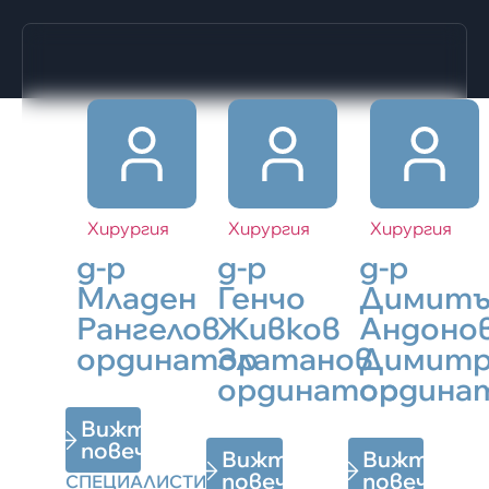
Хирургия
Хирургия
Хирургия
д-р
д-р
д-р
Младен
Генчо
Димитъ
Рангелов
Живков
Андоно
ординатор
Златанов
Димитр
ординатор
ордина
Вижте
повече
Вижте
Вижте
повече
повече
СПЕЦИАЛИСТИ