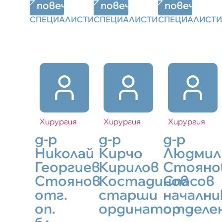
повече
повече
повече
СПЕЦИАЛИСТИ
СПЕЦИАЛИСТИ
СПЕЦИАЛИСТИ
Хирургия
Хирургия
Хирургия
д-р
д-р
д-р
Николай
Кирчо
Людмил
Георгиев
Кирилов
Стояно
Стоянов
Костадинов
Спасов
отг.
старши
начални
оп.
ординатор
отделе