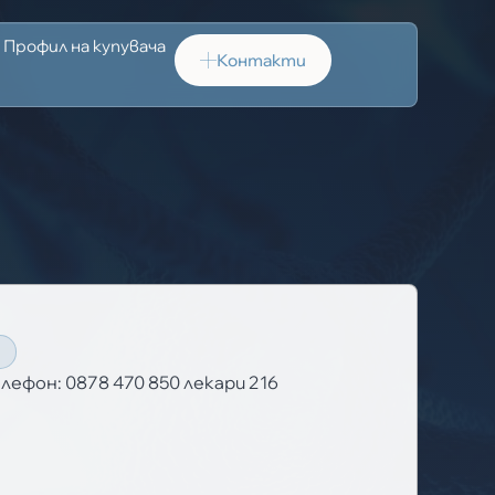
Профил на купувача
Контакти
Т
лефон: 0878 470 850 лекари 216