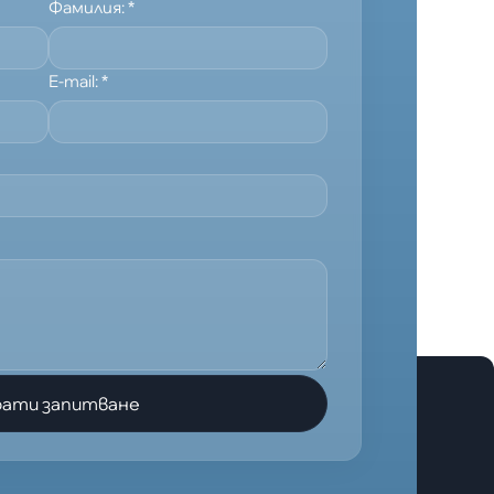
Фамилия:
*
E-mail:
*
рати запитване