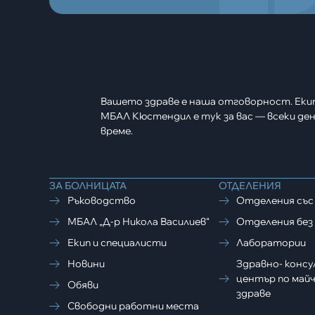
Вашето здраве е наша отговорност. Еки
МБАЛ Кюстендил е тук за вас — всеки ден,
време.
ЗА БОЛНИЦАТА
ОТДЕЛЕНИЯ
Ръководство
Отделения със
МБАЛ „Д-р Никола Василиев“
Отделения без 
Екип и специалисти
Лаборатории
Новини
Здравно- конс
център по майч
Обяви
здраве
Свободни работни места