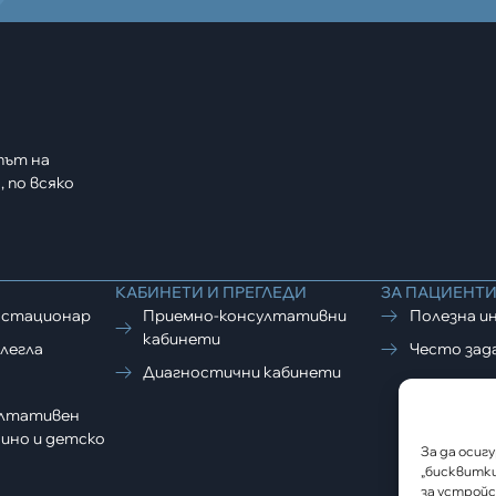
път на
 по всяко
КАБИНЕТИ И ПРЕГЛЕДИ
ЗА ПАЦИЕНТ
 стационар
Приемно-консултативни
Полезна и
кабинети
легла
Често зад
Диагностични кабинети
ултативен
ино и детско
За да осиг
„бисквитки
за устройс