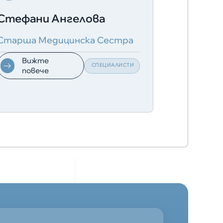
Стефани Ангелова
Д- Р Ра
Старша Медицинска Сестра
Лекар Сп
Вижте
Виж
СПЕЦИАЛИСТИ
повече
пове