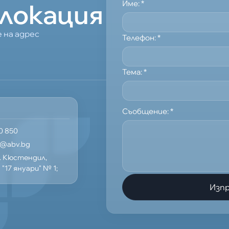
локация
Име:
*
 на адрес
Телефон:
*
Тема:
*
Съобщение:
*
0 850
n@abv.bg
р. Кюстендил,
"17 януари" № 1;
Изп