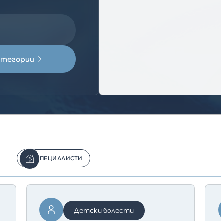
атегории
СПЕЦИАЛИСТИ
Детски болести