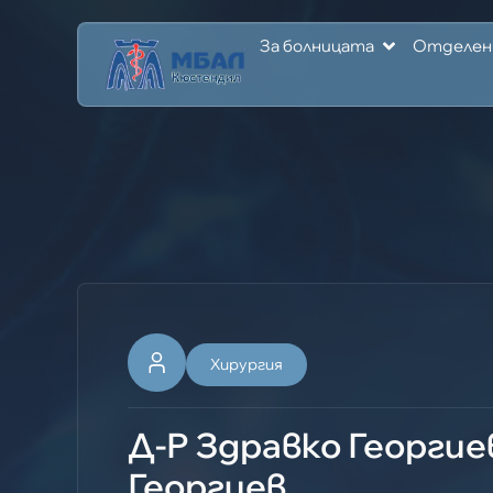
За болницата
Отделен
Хирургия
Д-Р Здравко Георгие
Георгиев