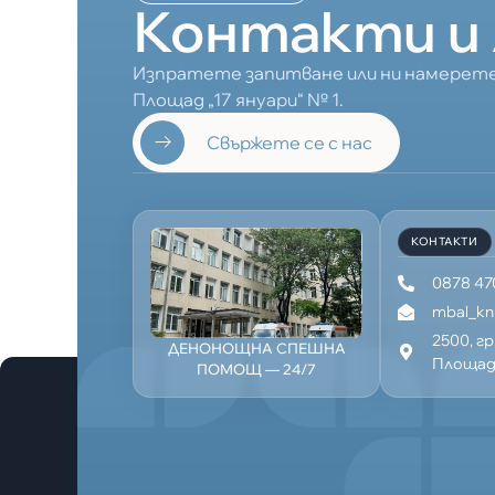
Контакти и 
Изпратете запитване или ни намерете
Площад „17 януари“ № 1.
Свържете се с нас
КОНТАКТИ
0878 47
mbal_k
2500, г
ДЕНОНОЩНА СПЕШНА
Площад 
ПОМОЩ — 24/7