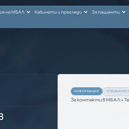
ия на МБАЛ
Кабинети и прегледи
За пациенти
ИНФОРМАЦИЯ
СПЕЦИАЛИС
За контакти в МБАЛ:• Те
в