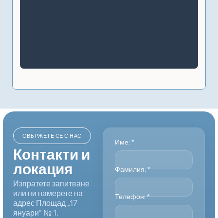
СВЪРЖЕТЕ СЕ С НАС
Име:
*
Контакти и
локация
Фамилия:
*
Изпратете запитване
или ни намерете на
Телефон:
*
адрес Площад „17
януари“ № 1.