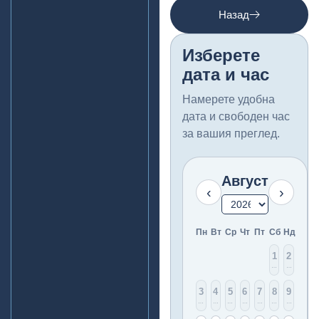
Назад
Изберете
дата и час
Намерете удобна
дата и свободен час
за вашия преглед.
Август
‹
›
Пн
Вт
Ср
Чт
Пт
Сб
Нд
1
2
Няма
Няма
3
4
5
6
7
8
9
Няма
Няма
Няма
Няма
Няма
Няма
Няма