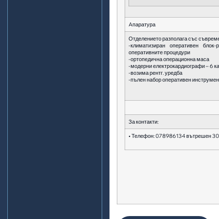
Aпаратура
Отделението разполага със съвремен
-климатизиран оперативен блок-
оперативните процедури
-ортопедична операционна маса
-модерни електрокардиографи – 6 к
-возима рентг. уредба
-пълен набор оперативен инструме
За контакти:
• Телефон: 078986134 вътрешен 30