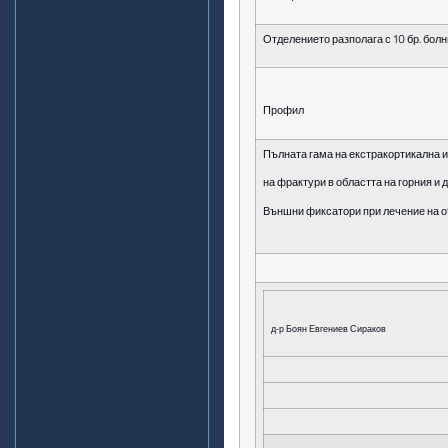
Отделението разполага с 10 бр. бол
Профил
Пълната гама на екстракортикална 
на фрактури в областта на горния и 
Външни фиксатори при лечение на от
д-р Боян Евгениев Сираков