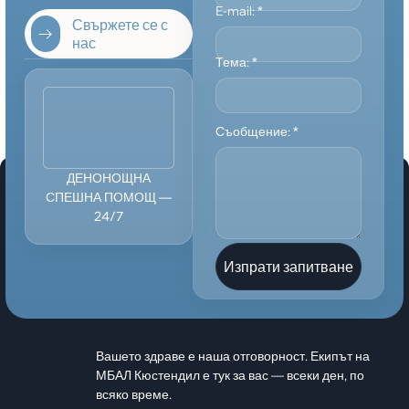
E-mail:
*
Свържете се с
нас
Тема:
*
Съобщение:
*
ДЕНОНОЩНА
СПЕШНА ПОМОЩ —
24/7
Изпрати запитване
Вашето здраве е наша отговорност. Екипът на
МБАЛ Кюстендил е тук за вас — всеки ден, по
всяко време.