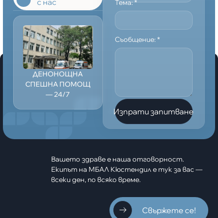
с нас
Тема:
*
Съобщение:
*
ДЕНОНОЩНА
СПЕШНА ПОМОЩ
— 24/7
Изпрати запитване
Вашето здраве е наша отговорност.
Екипът на МБАЛ Кюстендил е тук за вас —
всеки ден, по всяко време.
Свържете се!