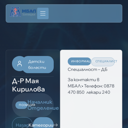
Детски
ИНФОРМАЦИЯ
СПЕЦИАЛИСТ
болести
Специалност – ДБ
Д-Р Мая
За контакти в
МБАЛ:• Телефон: 0878
Кирилова
470 850 лекари 240
Началник
ПОЗИЦИЯ
Отделение
Назад
Категории