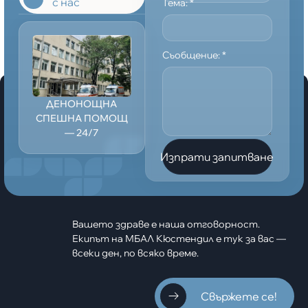
с нас
Тема:
*
Съобщение:
*
ДЕНОНОЩНА
СПЕШНА ПОМОЩ
— 24/7
Изпрати запитване
Вашето здраве е наша отговорност.
Екипът на МБАЛ Кюстендил е тук за вас —
всеки ден, по всяко време.
Свържете се!