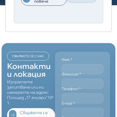
повече
СВЪРЖЕТЕ СЕ С НАС
Име:
*
Контакти
и локация
Фамилия:
*
Изпратете
запитване или ни
Телефон:
*
намерете на адрес
Площад „17 януари“ №
1.
E-mail:
*
Свържете се