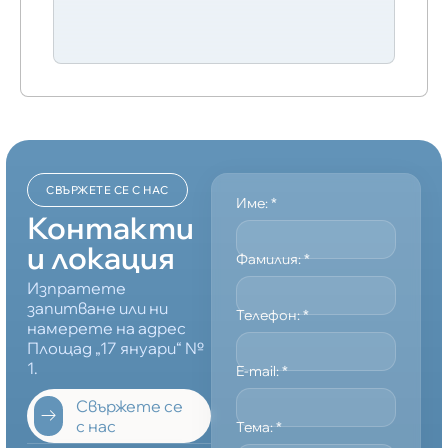
СВЪРЖЕТЕ СЕ С НАС
Име:
*
Контакти
и локация
Фамилия:
*
Изпратете
запитване или ни
Телефон:
*
намерете на адрес
Площад „17 януари“ №
1.
E-mail:
*
Свържете се
с нас
Тема:
*