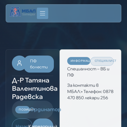
ПФ
ИНФОРМАЦИЯ
СПЕЦИАЛИСТ
болести
Специалност – ВБ и
ПФ
Д-Р Татяна
За контакти в
Валентинова
МБАЛ:• Телефон: 0878
Радевска
470 850 лекари 256
Ординатор
ПОЗИЦИЯ
Назад
Категории