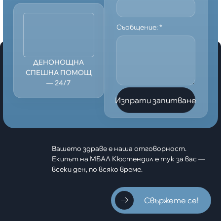
Съобщение:
*
ДЕНОНОЩНА
СПЕШНА ПОМОЩ
— 24/7
Изпрати запитване
Вашето здраве е наша отговорност.
Екипът на МБАЛ Кюстендил е тук за вас —
всеки ден, по всяко време.
Свържете се!