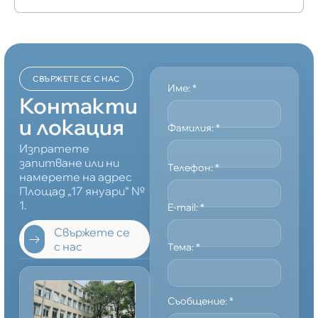
СВЪРЖЕТЕ СЕ С НАС
Име:
*
Контакти
и локация
Фамилия:
*
Изпратете
запитване или ни
Телефон:
*
намерете на адрес
Площад „17 януари“ №
1.
E-mail:
*
Свържете се
с нас
Тема:
*
Съобщение:
*