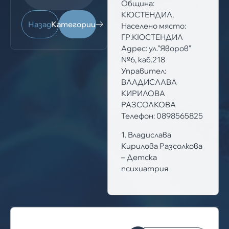
Община:
КЮСТЕНДИЛ,
Назад
Категории
Населено място:
ГР.КЮСТЕНДИЛ
Адрес: ул.”Яворов”
№6, каб.218
Управител:
ВЛАДИСЛАВА
КИРИЛОВА
РАЗСОЛКОВА
Телефон: 0898565825
1. Владислава
Кирилова Разсолкова
– Детска
психиатрия