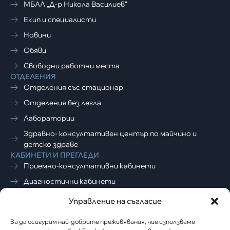
МБАЛ „Д-р Никола Василиев“
Екип и специалисти
Новини
Обяви
Свободни работни места
ОТДЕЛЕНИЯ
Отделения със стационар
Отделения без легла
Лаборатории
Здравно- консултативен център по майчино и
детско здраве
КАБИНЕТИ И ПРЕГЛЕДИ
Приемно-консултативни кабинети
Диагностични кабинети
ЗА ПАЦИЕНТИ
Управление на съгласие
Полезна информация
Често задавани въпроси
За да осигурим най-добрите преживявания, ние използваме
ПРОФИЛ НА КУПУВАЧА