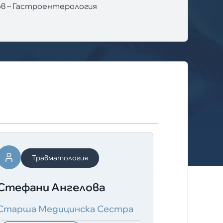
ов – Гастроентерология
Травматология
Тр
Стефани Ангелова
Д- Р Ра
Старша Медицинска Сестра
Лекар Сп