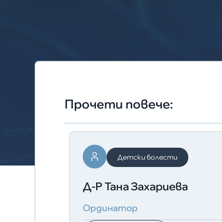
Прочети повече:
Детски болести
Д-Р Тана Захариева
Ординатор