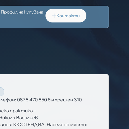
Профил на купувача
Контакти
Т
елефон: 0878 470 850 вътрешен 310
ска практика –
Никола Василиев
щина: КЮСТЕНДИЛ, Населено място: