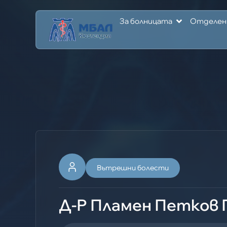
За болницата
Отделен
Вътрешни болести
Д-Р Пламен Петков