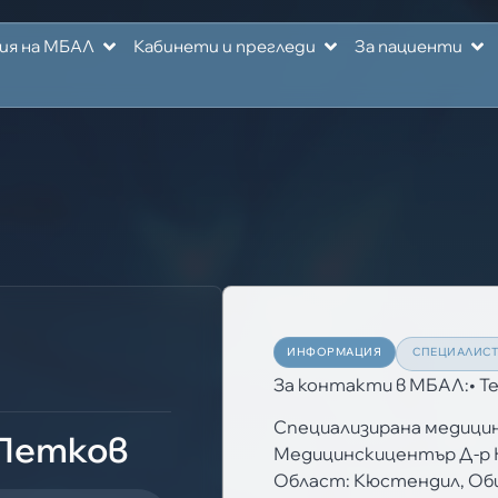
ия на МБАЛ
Кабинети и прегледи
За пациенти
ИНФОРМАЦИЯ
СПЕЦИАЛИС
За контакти в МБАЛ:• Т
Специализирана медицин
 Петков
Медицинскицентър Д-р 
Област: Кюстендил, Об