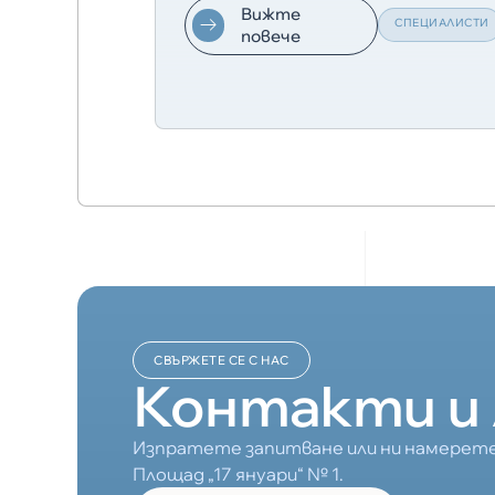
Вижте
СПЕЦИАЛИСТИ
повече
СВЪРЖЕТЕ СЕ С НАС
Контакти и 
Изпратете запитване или ни намерете
Площад „17 януари“ № 1.