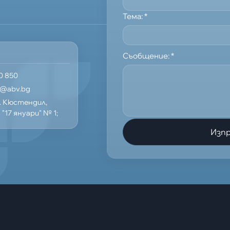
Тема:
*
Съобщение:
*
0 850
n@abv.bg
р. Кюстендил,
"17 януари" № 1;
Изп