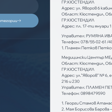
ГР.КЮСТЕНДИЛ
Адрес: ул. Яворов 6 кабин
Област: Кюстендил, Об
ГР.КЮСТЕНДИЛ
атегории
Адрес: пл. 17-ти януари 1
Управител: РУМЯНА И
Телефон: 078/55-02-61 /4
1. Пламен Петков Петко
Медицински Център МЕ
Област: Кюстендил, Об
ГР.КЮСТЕНДИЛ
Адрес: ул.”Яворов” № 6, е
216 и 230
Управител: ПЛАМЕН ПЕ
Телефон: 0898479590
1. Георги Стамов Атана
2. Мая Борисова Барова