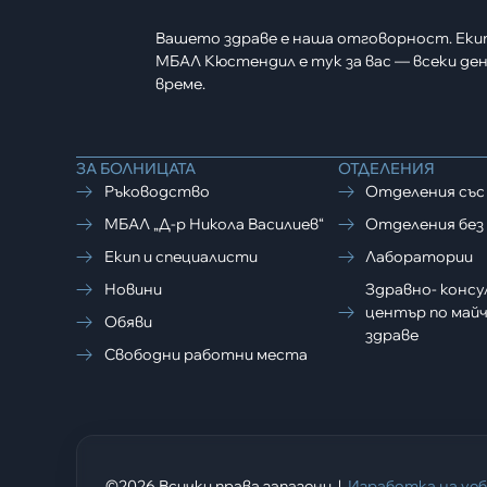
Вашето здраве е наша отговорност. Еки
МБАЛ Кюстендил е тук за вас — всеки ден,
време.
ЗА БОЛНИЦАТА
ОТДЕЛЕНИЯ
Ръководство
Отделения със
МБАЛ „Д-р Никола Василиев“
Отделения без 
Екип и специалисти
Лаборатории
Новини
Здравно- конс
център по майч
Обяви
здраве
Свободни работни места
©2026 Всички права запазени |
Изработка на уе