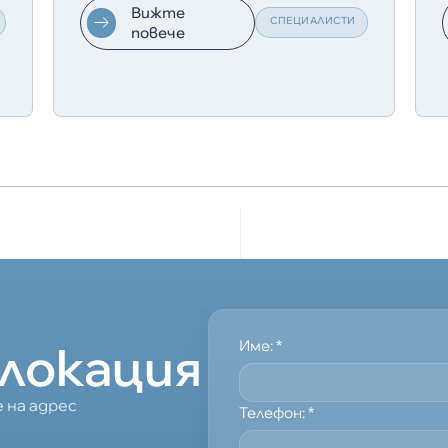
Вижте
СПЕЦИАЛИСТИ
повече
локация
Име:
*
 на адрес
Телефон:
*