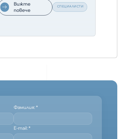
Вижте
Виж
СПЕЦИАЛИСТИ
повече
пове
Фамилия:
*
E-mail:
*