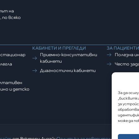
път на
 по всяко
КАБИНЕТИ И ПРЕГЛЕДИ
ЗА ПАЦИЕНТ
 стационар
Приемно-консултативни
Полезна и
кабинети
легла
Често зад
Диагностични кабинети
ултативен
ино и детско
За да осиг
„бисквитки
за устройс
обработвам
идентифик
може да по
бсайт
от Вектори Дизайн
Политика за поверителност